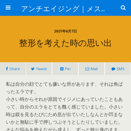
アンチエイジング｜メスを使わない若返り
2021年6月7日
整形を考えた時の思い出
Share
Tweet
Pin
Mail
SMS
私は自分の顔でとても嫌いな所があります、それは角ば
ったエラです。
小さい時からそれが原因でイジメにあっていたこともあ
って、自分のエラをとても醜く感じていました。小さい
時は鏡を見るたびにため息が出ていたしなんとか凹まな
いかと無駄に手で押しつぶそうとしたりしていました。
そんな悩みを抱えながら成人し、ずっと独り身のまま。